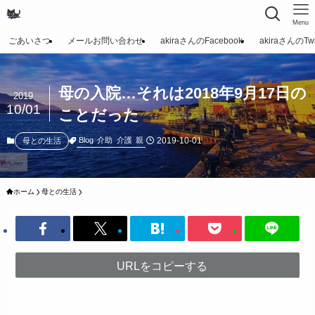
Menu
ごあいさつ
メールお問い合わせ
akiraさんのFacebook
akiraさんのTwit
母の入院…それは2018年9月17日の
2019
10/01
ことだった
2019-10-01
Blog
介助
介護
親
母との生活
ホーム
母との生活
URLをコピーする