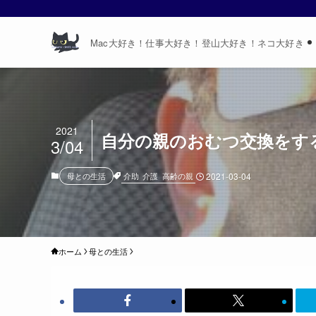
Mac大好き！仕事大好き！登山大好き！ネコ大好き
2021
自分の親のおむつ交換をす
3/04
介助
介護
高齢の親
母との生活
2021-03-04
ホーム
母との生活