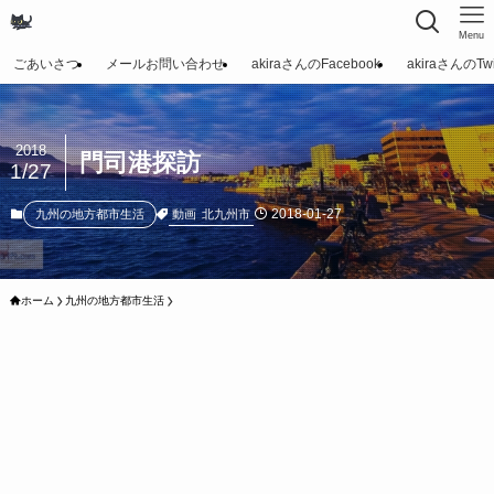
Menu
ごあいさつ
メールお問い合わせ
akiraさんのFacebook
akiraさんのTwit
2018
門司港探訪
1/27
2018-01-27
動画
北九州市
九州の地方都市生活
ホーム
九州の地方都市生活