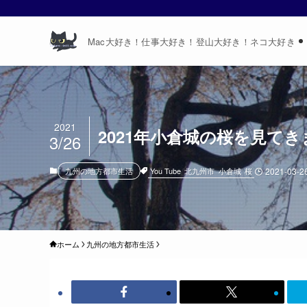
Mac大好き！仕事大好き！登山大好き！ネコ大好き
2021
2021年小倉城の桜を見て
3/26
You Tube
北九州市
小倉城
桜
九州の地方都市生活
2021-03-2
ホーム
九州の地方都市生活