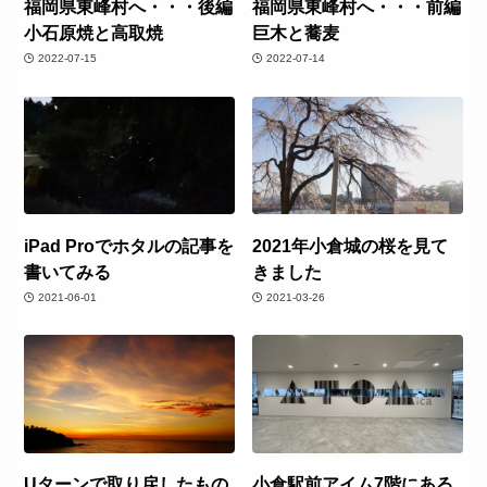
福岡県東峰村へ・・・後編
福岡県東峰村へ・・・前編
小石原焼と高取焼
巨木と蕎麦
2022-07-15
2022-07-14
iPad Proでホタルの記事を
2021年小倉城の桜を見て
書いてみる
きました
2021-06-01
2021-03-26
Uターンで取り戻したもの
小倉駅前アイム7階にある