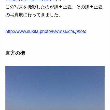
この写真を撮影したのが鋤田正義。その鋤田正義
の写真展に行ってきました。
http://www.sukita.photo/
www.sukita.photo
直方の街