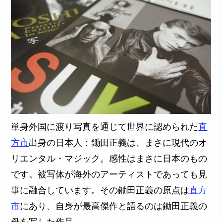
単身外国に渡り写真を通じて世界に認められた
直
方市
出身の日本人：鋤田正義は、まさに現代のオ
リエンタル・マジック。感性はまさに日本のもの
です。被写体が海外のアーティストであっても見
事に融合しています。その鋤田正義の原点は
直方
市
にあり、自身が最高傑作と語るのは鋤田正義の