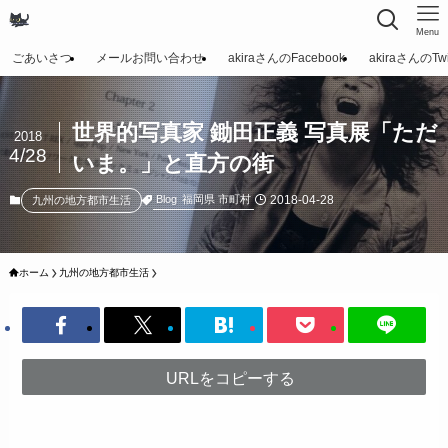
Menu
ごあいさつ
メールお問い合わせ
akiraさんのFacebook
akiraさんのTwit
世界的写真家 鋤田正義 写真展「ただ
2018
4/28
いま。」と直方の街
2018-04-28
Blog
福岡県 市町村
九州の地方都市生活
ホーム
九州の地方都市生活
URLをコピーする