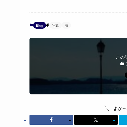
Blog
写真
海
この
よかっ