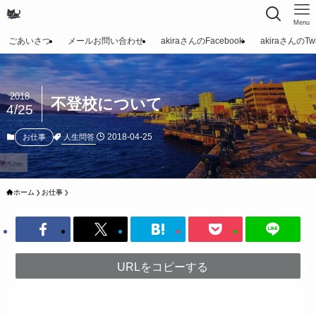
Menu
ごあいさつ
メールお問い合わせ
akiraさんのFacebook
akiraさんのTwit
2018
不登校について
4/25
2018-04-25
人生問答
お仕事
ホーム
お仕事
URLをコピーする