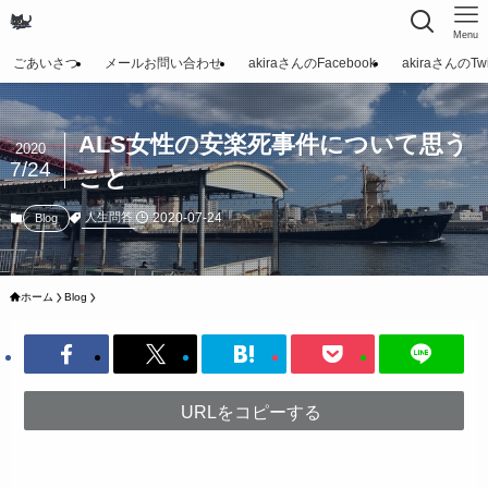
Menu
ごあいさつ
メールお問い合わせ
akiraさんのFacebook
akiraさんのTwit
ALS女性の安楽死事件について思う
2020
7/24
こと
2020-07-24
人生問答
Blog
ホーム
Blog
URLをコピーする