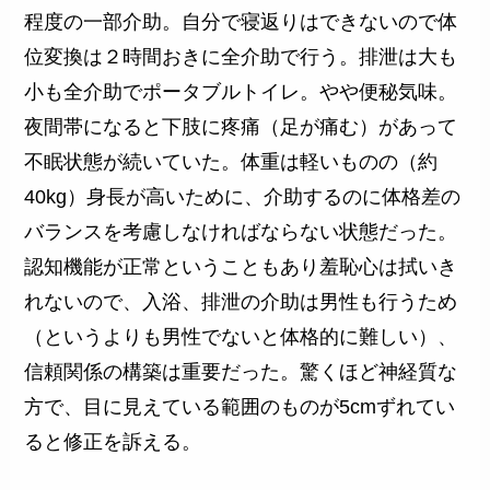
程度の一部介助。自分で寝返りはできないので体
位変換は２時間おきに全介助で行う。排泄は大も
小も全介助でポータブルトイレ。やや便秘気味。
夜間帯になると下肢に疼痛（足が痛む）があって
不眠状態が続いていた。体重は軽いものの（約
40kg）身長が高いために、介助するのに体格差の
バランスを考慮しなければならない状態だった。
認知機能が正常ということもあり羞恥心は拭いき
れないので、入浴、排泄の介助は男性も行うため
（というよりも男性でないと体格的に難しい）、
信頼関係の構築は重要だった。驚くほど神経質な
方で、目に見えている範囲のものが5cmずれてい
ると修正を訴える。