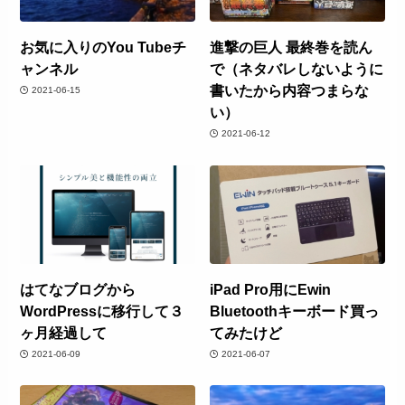
お気に入りのYou Tubeチ
進撃の巨人 最終巻を読ん
ャンネル
で（ネタバレしないように
書いたから内容つまらな
2021-06-15
い）
2021-06-12
はてなブログから
iPad Pro用にEwin
WordPressに移行して３
Bluetoothキーボード買っ
ヶ月経過して
てみたけど
2021-06-09
2021-06-07