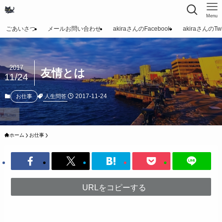
Menu
ごあいさつ
メールお問い合わせ
akiraさんのFacebook
akiraさんのTwit
2017
友情とは
11/24
2017-11-24
人生問答
お仕事
ホーム
お仕事
URLをコピーする