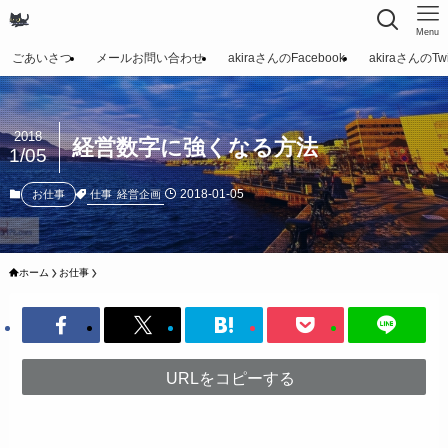
Menu
ごあいさつ
メールお問い合わせ
akiraさんのFacebook
akiraさんのTwit
2018
経営数字に強くなる方法
1/05
2018-01-05
仕事
経営企画
お仕事
ホーム
お仕事
URLをコピーする