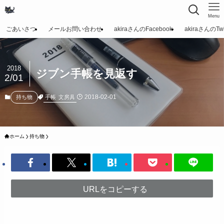
Menu
ごあいさつ
メールお問い合わせ
akiraさんのFacebook
akiraさんのTwit
2018
ジブン手帳を見返す
2/01
2018-02-01
手帳
文房具
持ち物
ホーム
持ち物
URLをコピーする