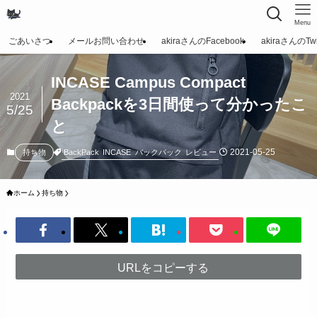
Menu
ごあいさつ
メールお問い合わせ
akiraさんのFacebook
akiraさんのTwit
INCASE Campus Compact
2021
Backpackを3日間使って分かったこ
5/25
と
2021-05-25
BackPack
INCASE
バックパック
レビュー
持ち物
ホーム
持ち物
URLをコピーする