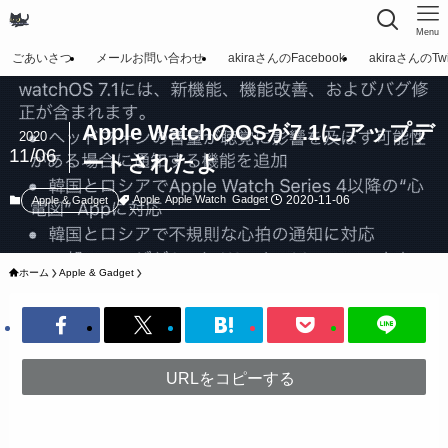
Menu
ごあいさつ
メールお問い合わせ
akiraさんのFacebook
akiraさんのTwit
Apple WatchのOSが7.1にアップデ
2020
11/06
ートされたよ
2020-11-06
Apple
Apple Watch
Gadget
Apple & Gadget
ホーム
Apple & Gadget
URLをコピーする