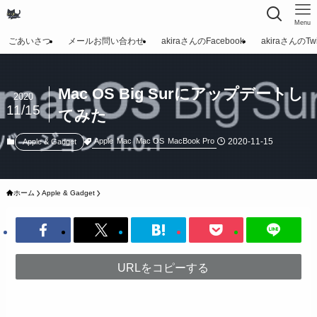
Menu
ごあいさつ
メールお問い合わせ
akiraさんのFacebook
akiraさんのTwit
Mac OS Big Surにアップデートし
2020
11/15
てみた
2020-11-15
Apple
Mac
Mac OS
MacBook Pro
Apple & Gadget
ホーム
Apple & Gadget
URLをコピーする