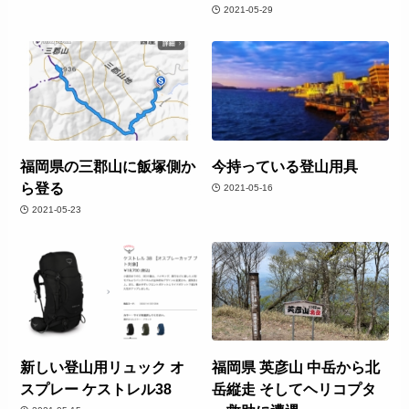
2021-05-29
福岡県の三郡山に飯塚側か
今持っている登山用具
ら登る
2021-05-16
2021-05-23
新しい登山用リュック オ
福岡県 英彦山 中岳から北
スプレー ケストレル38
岳縦走 そしてヘリコプタ