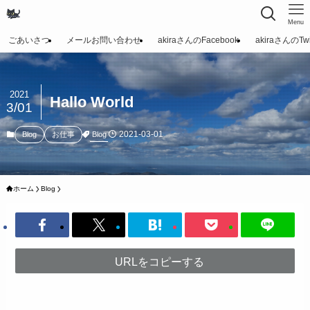
Menu
ごあいさつ
メールお問い合わせ
akiraさんのFacebook
akiraさんのTwit
2021
Hallo World
3/01
2021-03-01
Blog
Blog
お仕事
ホーム
Blog
URLをコピーする