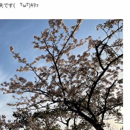
 ･ิω･ิ)ｷﾘｯ