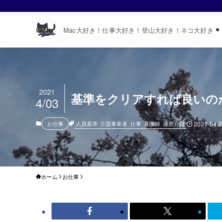
Mac大好き！仕事大好き！登山大好き！ネコ大好き
2021
基準をクリアすれば良いの
4/03
人員基準
介護事業者
仕事
看護師
通所介護
お仕事
2021-04-
ホーム
お仕事