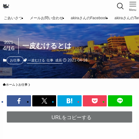
Menu
ごあいさつ
メールお問い合わせ
akiraさんのFacebook
akiraさんのTwit
2021
一皮むけるとは
4/16
2021-04-16
一皮むける
仕事
成長
お仕事
ホーム
お仕事
URLをコピーする