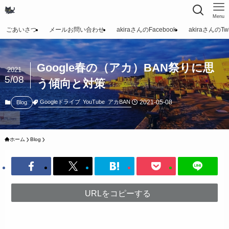
Menu
ごあいさつ
メールお問い合わせ
akiraさんのFacebook
akiraさんのTwit
Google春の（アカ）BAN祭りに思
2021
5/08
う傾向と対策
2021-05-08
Googleドライブ
YouTube
アカBAN
Blog
ホーム
Blog
URLをコピーする