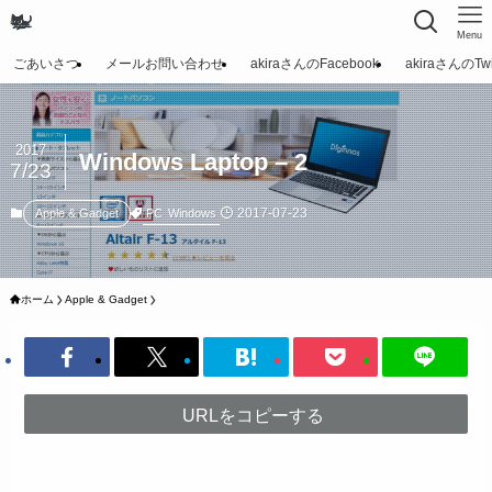
Menu
ごあいさつ
メールお問い合わせ
akiraさんのFacebook
akiraさんのTwit
2017
Windows Laptop – 2
7/23
2017-07-23
PC
Windows
Apple & Gadget
ホーム
Apple & Gadget
URLをコピーする