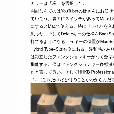
カラーは「炭」を選択した。
開封なんてのはYouTuberの皆さんにお
ていこう。裏面にスイッチがあってMac仕
にするとMacで使える。特にドライバを
思った。そしてDeleteキーの仕様をBack
打てるようになる。Fnキーの位置がMacBook
Hybrid Type−Sは右側にある。違和
は独立したファンクションキーがなく数字
機能する。僕はファンクションキー多様派
たと言って良い。そしてHHKB Professiona
; ‘ / （これだけだと何のことかわから