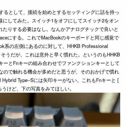
任せするとして、接続を始めとするセッティングに話を持っ
様にしてみた。スイッチ1をオフにしてスイッチ2をオン
入れたりする必要はなし。なんかアナログチックで良いと
Spaceにする。これでMacBookのキーボードと同じ感覚で
系の左側にあるのに対して、HHKB Professional
感がありそうだが、これは意外と早く慣れた。というのもHHKB
キーとFnキーの組み合わせでファンクションキーとして
なので触れる機会が多めだと思うが、そのおかげで慣れ
l Hybrid Type−Sには矢印キーがない。これもFnキーと [
んだろうけど、下の写真をみてほしい。