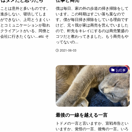
うことは意外と多いものです。
僕は毎日、家の外の歩道の掃き掃除をして
、進歩しない、寝坊してしま
います。この時期はすごい落ち葉なので
理ができない、上司とうまくい
す。僕が毎日掃き掃除をしている理由です
下とコミュニケーションが取れ
けど、元々我が家は商売を営んでいました
なクライアントがいる、同僚と
ので、軒先をキレイにするのは商売繁盛の
会社に行きたくない…etc そ
コツだと教わってきました。もう商売もや
ってないの...
2021-06-03
お仕事
最後の一線を越える一言
トドメの一言と言いますか、宣戦布告とい
いますか、覚悟の一言、後悔の一言。いろ