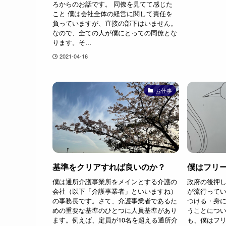
ろからのお話です。 同僚を見てて感じた
こと 僕は会社全体の経営に関して責任を
負っていますが、直接の部下はいません。
なので、全ての人が僕にとっての同僚とな
ります。そ...
2021-04-16
お仕事
基準をクリアすれば良いのか？
僕はフリ
僕は通所介護事業所をメインとする介護の
政府の後押
会社（以下「介護事業者」といいますね）
が流行って
の事務長です。さて、介護事業者であるた
つける・身
めの重要な基準のひとつに人員基準があり
うことにつ
ます。例えば、定員が10名を超える通所介
も、僕はフ