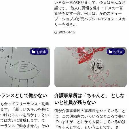
いろな一言がありまして、今日はそんなお
話です。 他人に覚悟を促すトドメの一言
覚悟を促す一言。例えば、かのスティー
ブ・ジョブズが元ペプシコのジョン・スカ
リーを引き...
2021-04-10
お仕事
お仕事
ーランスとして働かない
介護事業所は「ちゃんと」 としな
いと社員が残らない
しも合ってフリーランス・副業
います。「新しいスキルを身に
僕が介護事業所の事務長をやっていること
につけたスキルを活かす」とい
は、このBlog内のいろいろなところで書い
いては大いに賛成します。で
ていますが、とにかく大切にしているのは
リーランスで働きません。その
「ちゃんとする」ということです。 さ