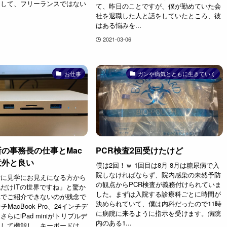
りして、フリーランスではない
て、昨日のことですが、僕が勤めていた会
社を退職した人と話をしていたところ、彼
はある悩みを...
2021-03-06
お仕事
ガンや病気とともに生きていく
の事務長の仕事とMac
PCR検査2回受けたけど
意外と良い
僕は2回！ｗ 1回目は8月 8月は糖尿病で入
院しなければならず、院内感染の未然予防
所に見学にお見えになる方から
の観点からPCR検査が義務付けられていま
だけITの世界ですね」と驚か
した。まずは入院する診療科ごとに時間が
真でご紹介できないのが残念で
決められていて、僕は内科だったので11時
MacBook Pro、24インチデ
に病院に来るように指示を受けます。病院
らにiPad miniがトリプルデ
内のある1...
として機能し、キーボードは