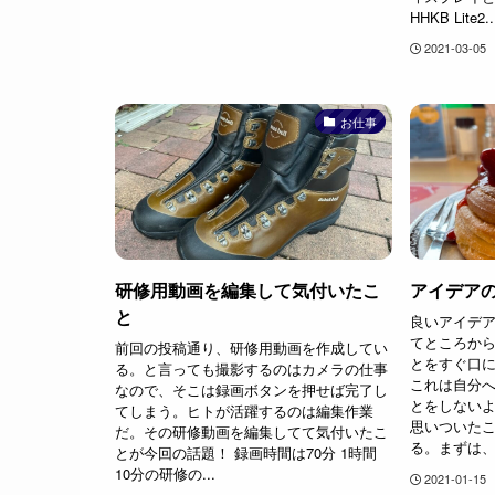
HHKB Lite2..
2021-03-05
お仕事
研修用動画を編集して気付いたこ
アイデアの
と
良いアイデア
てところから
前回の投稿通り、研修用動画を作成してい
とをすぐ口
る。と言っても撮影するのはカメラの仕事
これは自分
なので、そこは録画ボタンを押せば完了し
とをしない
てしまう。ヒトが活躍するのは編集作業
思いついた
だ。その研修動画を編集してて気付いたこ
る。まずは、１
とが今回の話題！ 録画時間は70分 1時間
10分の研修の...
2021-01-15