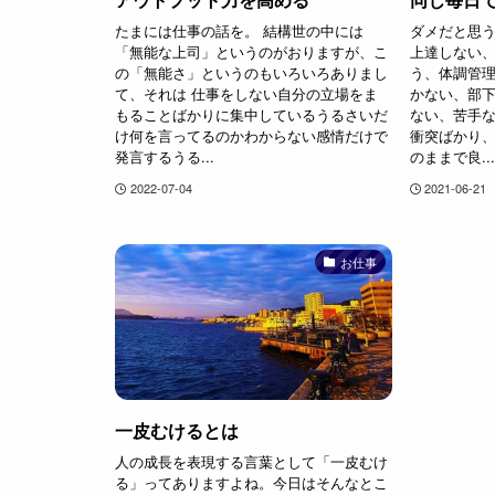
たまには仕事の話を。 結構世の中には
ダメだと思
「無能な上司」というのがおりますが、こ
上達しない
の「無能さ」というのもいろいろありまし
う、体調管
て、それは 仕事をしない自分の立場をま
かない、部
もることばかりに集中しているうるさいだ
ない、苦手
け何を言ってるのかわからない感情だけで
衝突ばかり、
発言するうる...
のままで良...
2022-07-04
2021-06-21
お仕事
一皮むけるとは
人の成長を表現する言葉として「一皮むけ
る」ってありますよね。今日はそんなとこ