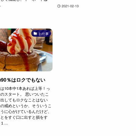
.
2021-02-13
お仕事
90％はロクでもない
は10本中1本あれば上等！っ
のスタート。 思いついたこ
に出してもロクなことはない
への戒めというか、そういうこ
ように心がけているんだけど、
ことをすぐ口に出すと損をす
...