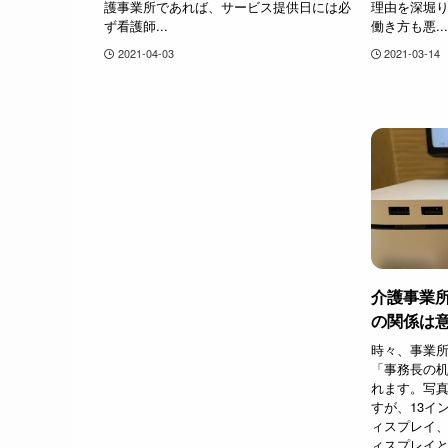
護事業所であれば、サービス提供日には必
理由を深堀
ず看護師...
働き方も悪...
2021-04-03
2021-03-14
介護事業所
の関係は
時々、事業
「事務長の机
れます。写
すが、13インチ
ィスプレイ、さ
ィスプレイ