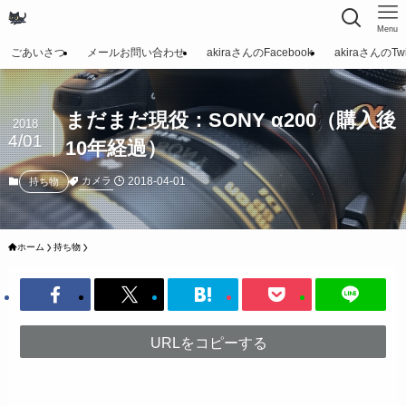
Menu
ごあいさつ
メールお問い合わせ
akiraさんのFacebook
akiraさんのTwit
まだまだ現役：SONY α200（購入後
2018
4/01
10年経過）
2018-04-01
カメラ
持ち物
ホーム
持ち物
URLをコピーする