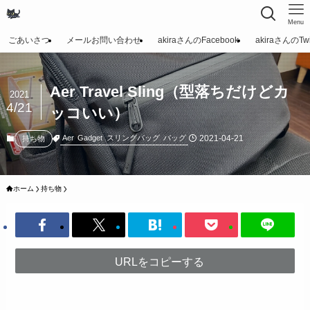
Menu
ごあいさつ
メールお問い合わせ
akiraさんのFacebook
akiraさんのTwit
Aer Travel Sling（型落ちだけどカ
2021
4/21
ッコいい）
2021-04-21
Aer
Gadget
スリングバッグ
バッグ
持ち物
ホーム
持ち物
URLをコピーする